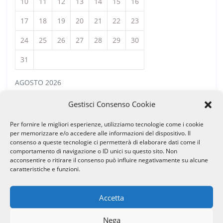
10
11
12
13
14
15
16
17
18
19
20
21
22
23
24
25
26
27
28
29
30
31
AGOSTO 2026
Gestisci Consenso Cookie
« Feb
Per fornire le migliori esperienze, utilizziamo tecnologie come i cookie
per memorizzare e/o accedere alle informazioni del dispositivo. Il
consenso a queste tecnologie ci permetterà di elaborare dati come il
Categorie
comportamento di navigazione o ID unici su questo sito. Non
acconsentire o ritirare il consenso può influire negativamente su alcune
caratteristiche e funzioni.
Novità
Accetta
Tag
Nega