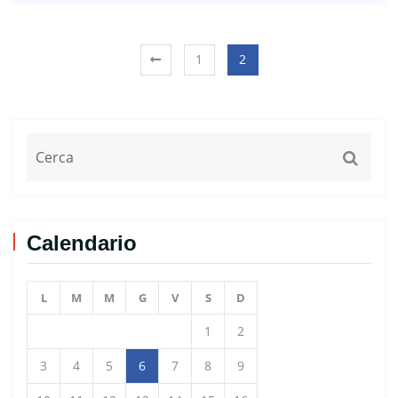
dell’equipaggiamento del team a tutti i Gran Premi
europei di
1
2
Calendario
L
M
M
G
V
S
D
1
2
3
4
5
6
7
8
9